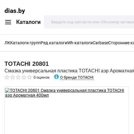
dias.by
Каталоги
ЛК
Каталоги групп
Ред.каталоги
Wh-каталоги
Carbase
Сторонние к
TOTACHI
20801
Смазка универсальная пластика TOTACHI аэр Ароматна
О бренде TOTACHI
0 оценок