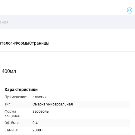
аталоги
Формы
Страницы
я 400мл
Характеристики
Применение:
пластик
Тип:
Смазка универсальная
Форма
аэрозоль
выпуска:
Объём, л:
0.4
EAN-13:
20801