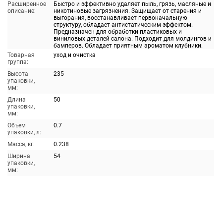
Расширенное
Быстро и эффективно удаляет пыль, грязь, масляные и
описание:
никотиновые загрязнения. Защищает от старения и
выгорания, восстанавливает первоначальную
структуру, обладает антистатическим эффектом.
Предназначен для обработки пластиковых и
виниловых деталей салона. Подходит для молдингов и
бамперов. Обладает приятным ароматом клубники.
Товарная
уход и очистка
группа:
Высота
235
упаковки,
мм:
Длина
50
упаковки,
мм:
Объем
0.7
упаковки, л:
Масса, кг:
0.238
Ширина
54
упаковки,
мм: