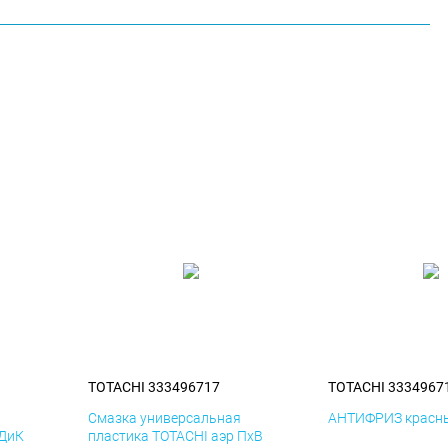
TOTACHI 333496717
TOTACHI 3334967
я
Смазка универсальная
АНТИФРИЗ красны
 ДиК
пластика TOTACHI аэр ПхВ