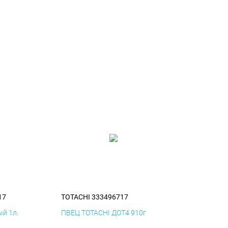
17
TOTACHI 333496717
й 1л.
ПВЕЦ TOTACHI ДОТ4 910г