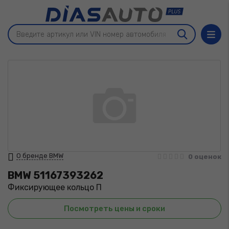
О бренде BMW
0 оценок
BMW
51167393262
Фиксирующее кольцо П
Посмотреть цены и сроки