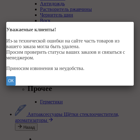
Антидождь
Растворитель ржавчины
Чернитель шин
Воск
Полироль
Уважаемые клиенты!
Смазки
Из-за технической ошибки на сайте часть товаров из
вашего заказа могла быть удалена.
Просим проверить статусы ваших заказов и связаться с
Смазки пластичные
менеджером.
Для шрусов
Для подшипников
Приносим извинения за неудобства.
Для суппортов
Для цепей
ОК
Прочее
Герметики
Автоаксессуары
Щётки стеклоочистителя,
ароматизаторы
Назад