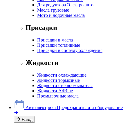
Для редуктора Электро авто
Масла грузовые
Мото и лодочные масла
Присадки
Присадки в масла
Присадки топливные
Присадки в систему охлаждения
Жидкости
Жидкости охлаждающие
Жидкости тормозные
Жидкости стеклоомывателя
Жидкости AdBlue
Промывочные масла
Автоэлектрика
Предохранители и оборудование
Назад