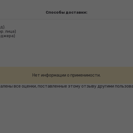
Способы доставки:
д).
р. лица)
неджера)
Нет информации о применимости.
удалены все оценки, поставленные этому отзыву другими пользо