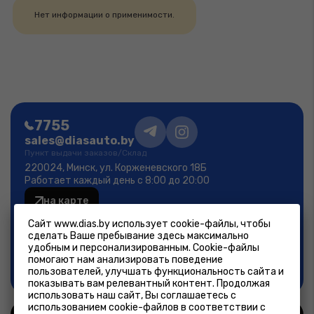
Нет информации о применимости.
7755
sales@diasauto.by
Пункт выдачи заказов/Склад
220024, Минск, ул. Корженевского 18Б
Работает каждый день с 8:00 до 20:00
на карте
Фирменный магазин
Сайт www.dias.by использует cookie-файлы, чтобы
Минск, ул.Лещинского 14А
сделать Ваше пребывание здесь максимально
пн-пт 9:00-19:00; сб-вс 9:00-18:00
удобным и персонализированным. Cookie-файлы
помогают нам анализировать поведение
на карте
пользователей, улучшать функциональность сайта и
показывать вам релевантный контент. Продолжая
использовать наш сайт, Вы соглашаетесь с
использованием cookie-файлов в соответствии с