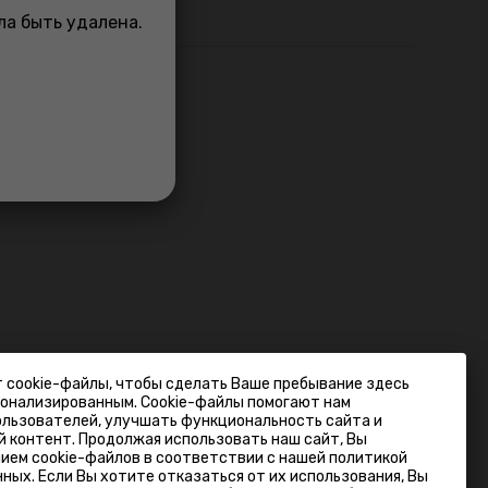
ла быть удалена.
т cookie-файлы, чтобы сделать Ваше пребывание здесь
сонализированным. Cookie-файлы помогают нам
Фирменный магазин
ользователей, улучшать функциональность сайта и
Минск, ул.Лещинского 14А
 контент. Продолжая использовать наш сайт, Вы
на карте
пн-пт 9:00-19:00; сб-вс 9:00-18:00
ием cookie-файлов в соответствии с нашей политикой
ных. Если Вы хотите отказаться от их использования, Вы