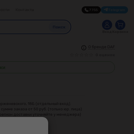
вости
Контакты
7755
Telegram
0
Поиск
Вход
Корзина
О бренде DAF
0 оценок
ки
рженевского, 18Б (отдельный вход).
сумме заказа от 50 руб. (только юр. лица)
регион доставки уточняйте у менеджера)