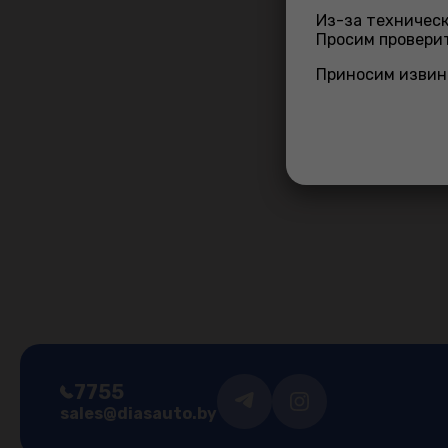
Из-за техническ
Применимость
Просим проверит
Приносим извин
Нет информ
7755
sales@diasauto.by