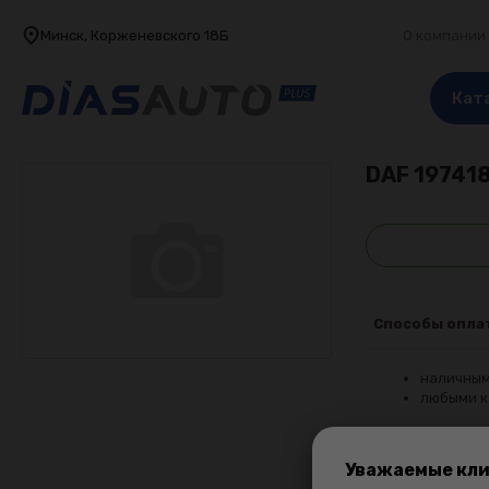
Минск, Корженевского 18Б
О компании
Кат
DAF
19741
Способы опла
наличным
любыми к
Уважаемые кли