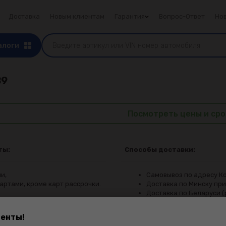
Доставка
Новым клиентам
Гарантия
Вопрос-Ответ
Но
алоги
89
Посмотреть цены и сро
ты:
Способы доставки:
и,
Самовывоз по адресу Ко
артами, кроме карт рассрочки.
Доставка по Минску при 
Доставка по Беларуси (
енты!