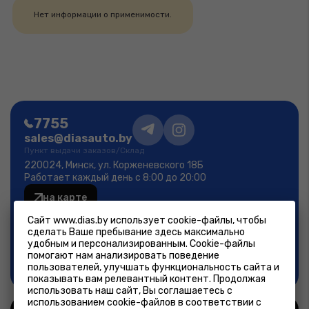
Нет информации о применимости.
7755
sales@diasauto.by
Пункт выдачи заказов/Склад
220024, Минск, ул. Корженевского 18Б
Работает каждый день с 8:00 до 20:00
на карте
Фирменный магазин
Сайт www.dias.by использует cookie-файлы, чтобы
Минск, ул.Лещинского 14А
сделать Ваше пребывание здесь максимально
пн-пт 9:00-19:00; сб-вс 9:00-18:00
удобным и персонализированным. Cookie-файлы
помогают нам анализировать поведение
на карте
пользователей, улучшать функциональность сайта и
показывать вам релевантный контент. Продолжая
использовать наш сайт, Вы соглашаетесь с
использованием cookie-файлов в соответствии с