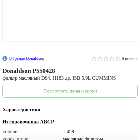
О бренде Donaldson
0 оценок
Donaldson
P550428
фильтр масляный D94, H183 дв. ISB 5.9L CUMMINS
Посмотреть цены и сроки
Характеристики
Из справочника ABCP
volume:
1.458
goods_group:
масляные фильтры