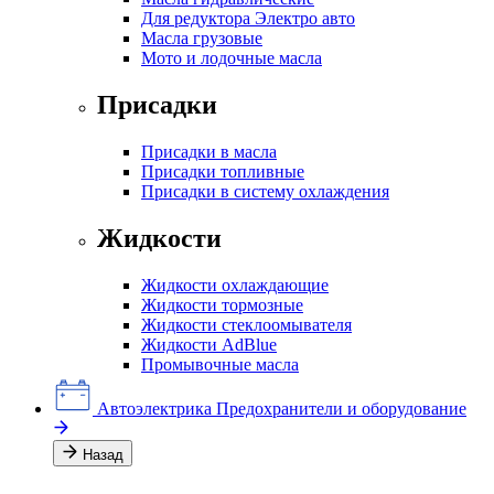
Для редуктора Электро авто
Масла грузовые
Мото и лодочные масла
Присадки
Присадки в масла
Присадки топливные
Присадки в систему охлаждения
Жидкости
Жидкости охлаждающие
Жидкости тормозные
Жидкости стеклоомывателя
Жидкости AdBlue
Промывочные масла
Автоэлектрика
Предохранители и оборудование
Назад