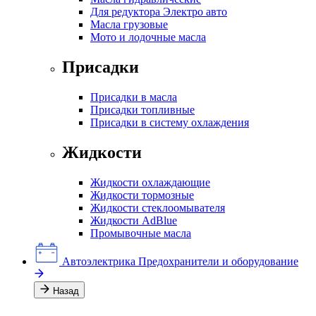
Для редуктора Электро авто
Масла грузовые
Мото и лодочные масла
Присадки
Присадки в масла
Присадки топливные
Присадки в систему охлаждения
Жидкости
Жидкости охлаждающие
Жидкости тормозные
Жидкости стеклоомывателя
Жидкости AdBlue
Промывочные масла
Автоэлектрика
Предохранители и оборудование
Назад