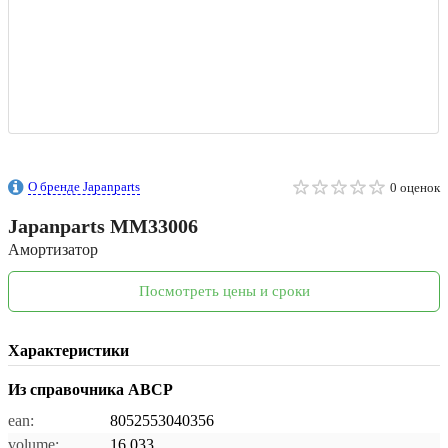
О бренде Japanparts
0 оценок
Japanparts
MM33006
Амортизатор
Посмотреть цены и сроки
Характеристики
Из справочника ABCP
ean:
8052553040356
volume:
16.033