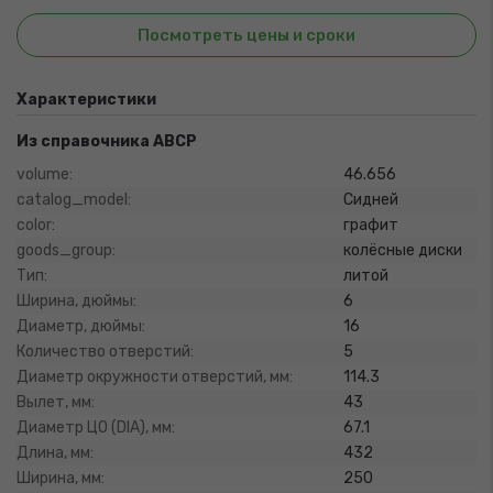
Посмотреть цены и сроки
Характеристики
Из справочника ABCP
volume:
46.656
catalog_model:
Сидней
color:
графит
goods_group:
колёсные диски
Тип:
литой
Ширина, дюймы:
6
Диаметр, дюймы:
16
Количество отверстий:
5
Диаметр окружности отверстий, мм:
114.3
Вылет, мм:
43
Диаметр ЦО (DIA), мм:
67.1
Длина, мм:
432
Ширина, мм:
250