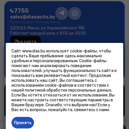
7755
sales@diasauto.by
Пункт выдачи заказов/Склад
220024, Минск, ул. Корженевского 18Б
Работает каждый день с 8:00 до 20:00
на карте
Фирменный магазин
Сайт www.dias.by использует cookie-файлы, чтобы
Минск, ул.Лещинского 14А
сделать Ваше пребывание здесь максимально
пн-пт 9:00-19:00; сб-вс 9:00-18:00
удобным и персонализированным. Cookie-файлы
помогают нам анализировать поведение
на карте
пользователей, улучшать функциональность сайта и
показывать вам релевантный контент. Продолжая
использовать наш сайт, Вы соглашаетесь с
использованием cookie-файлов в соответствии с
нашей политикой обработки персональных данных.
©2026, ООО «ДиасАвтоПлюс»– интернет-магазин
Если Вы хотите отказаться от их использования, Вы
автозапчастей.
можете настроить соответствующие параметры в
Дата регистрации интернет-магазина в Торговом реестре
Вашем браузере. Спасибо, что выбрали нас! Если у
Республики Беларусь 23.03.2016
Вас есть вопросы, пожалуйста, свяжитесь с нами.
Работает на Платформе abcp.ru
Принять