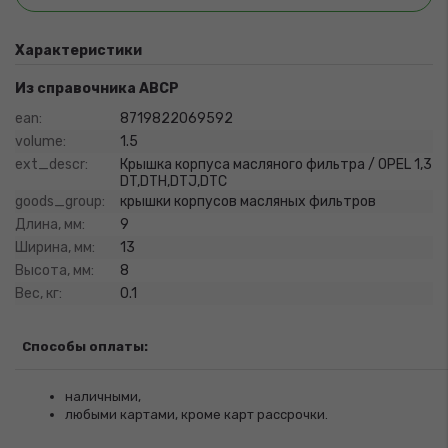
Характеристики
Из справочника ABCP
ean:
8719822069592
volume:
1.5
ext_descr:
Крышка корпуса масляного фильтра / OPEL 1,3
DT,DTH,DTJ,DTC
goods_group:
крышки корпусов масляных фильтров
Длина, мм:
9
Ширина, мм:
13
Высота, мм:
8
Вес, кг:
0.1
Способы оплаты:
наличными,
любыми картами, кроме карт рассрочки.