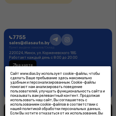
7755
sales@diasauto.by
Пункт выдачи заказов/Склад
220024, Минск, ул. Корженевского 18Б
Работает каждый день с 8:00 до 20:00
на карте
Фирменный магазин
Сайт www.dias.by использует cookie-файлы, чтобы
Минск, ул.Лещинского 14А
сделать Ваше пребывание здесь максимально
пн-пт 9:00-19:00; сб-вс 9:00-18:00
удобным и персонализированным. Cookie-файлы
помогают нам анализировать поведение
на карте
пользователей, улучшать функциональность сайта и
показывать вам релевантный контент. Продолжая
использовать наш сайт, Вы соглашаетесь с
использованием cookie-файлов в соответствии с
нашей политикой обработки персональных данных.
©2026, ООО «ДиасАвтоПлюс»– интернет-магазин
Если Вы хотите отказаться от их использования, Вы
автозапчастей.