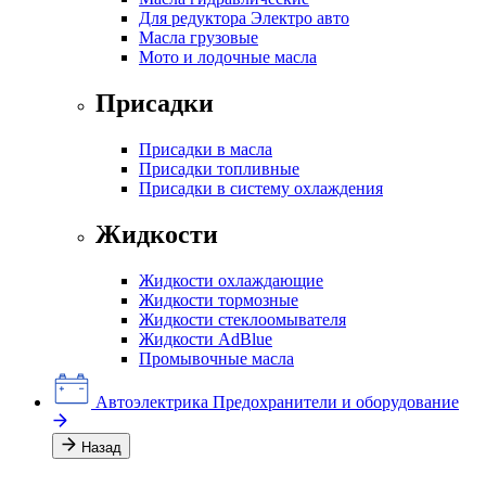
Для редуктора Электро авто
Масла грузовые
Мото и лодочные масла
Присадки
Присадки в масла
Присадки топливные
Присадки в систему охлаждения
Жидкости
Жидкости охлаждающие
Жидкости тормозные
Жидкости стеклоомывателя
Жидкости AdBlue
Промывочные масла
Автоэлектрика
Предохранители и оборудование
Назад